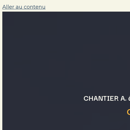
Aller au contenu
Nos réalisations
Nos services
PERMUTATEUR DE MENU
Peinture Intérieure
Revêtements muraux
Enduits décoratifs
CHANTIER A.
Blog